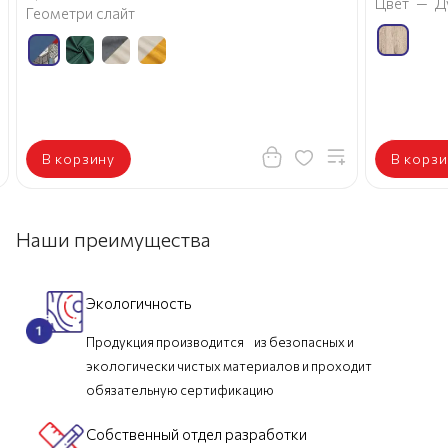
Цвет
—
Д
Геометри слайт
В корзину
В корзи
Наши преимущества
Экологичность
Продукция производится из безопасных и
экологически чистых материалов и проходит
обязательную сертификацию
Собственный отдел разработки