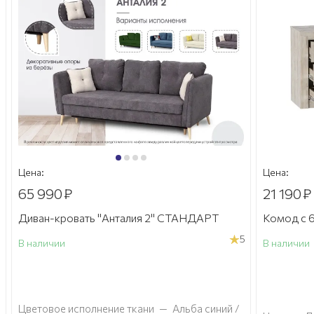
Цена:
Цена:
65 990
₽
21 190
₽
Диван-кровать "Анталия 2" СТАНДАРТ
Комод с 6
5
В наличии
В наличии
а
Цветовое исполнение ткани
—
Альба синий /