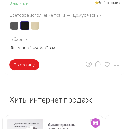
5 | 1 отзыва
В наличии
Цветовое исполнение ткани
—
Домус черный
Габариты
×
×
86
см
71
см
71
см
В корзину
Хиты интернет продаж