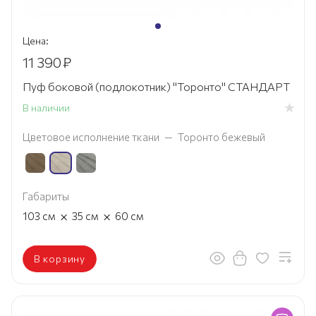
Цена:
11 390
₽
Пуф боковой (подлокотник) "Торонто" СТАНДАРТ
В наличии
Цветовое исполнение ткани
—
Торонто бежевый
Габариты
×
×
103
см
35
см
60
см
В корзину