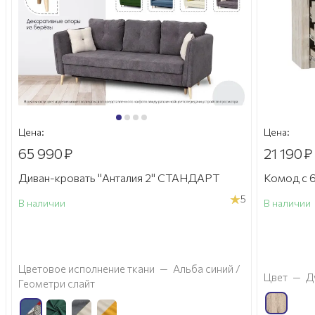
Цена:
Цена:
65 990
₽
21 190
₽
Диван-кровать "Анталия 2" СТАНДАРТ
Комод с 6
5
В наличии
В наличии
а
Цветовое исполнение ткани
—
Альба синий /
Цвет
—
Д
Геометри слайт