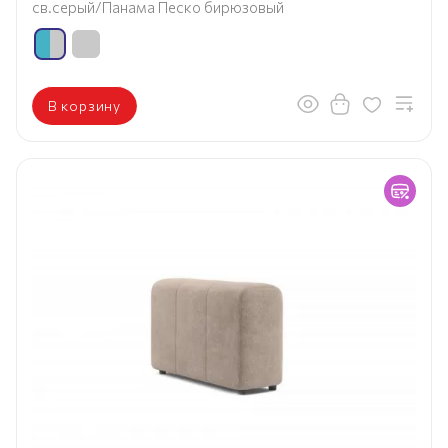
св.серый/Панама Песко бирюзовый
В корзину