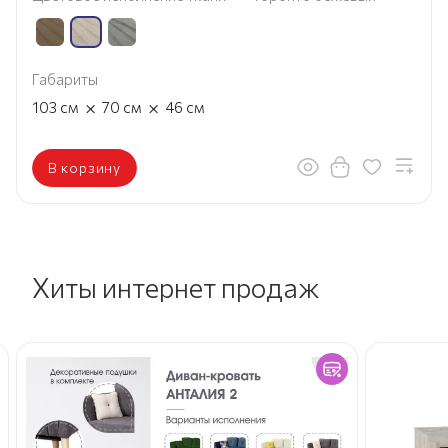
Габариты
×
×
103
см
70
см
46
см
В корзину
Хиты интернет продаж