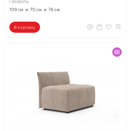
Габариты
×
×
109
см
70
см
76
см
В корзину