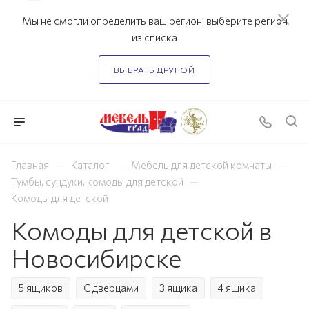
Мы не смогли определить ваш регион, выберите регион
из списка
ВЫБРАТЬ ДРУГОЙ
—
—
—
Главная
Каталог
Мебель для детской комнаты
—
Тумбы, сундуки, комоды для детской
Комоды для детской
Комоды для детской в
Новосибирске
5 ящиков
С дверцами
3 ящика
4 ящика