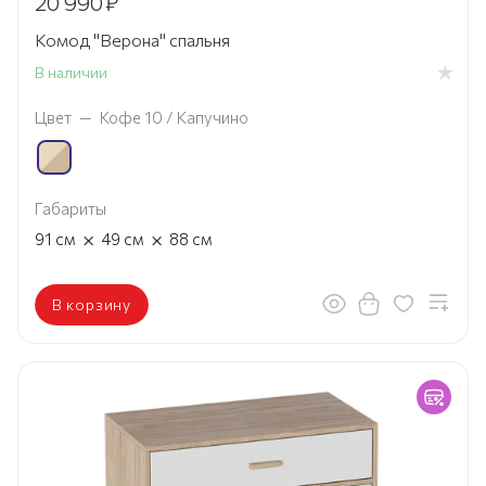
20 990
₽
Комод "Верона" спальня
В наличии
Цвет
—
Кофе 10 / Капучино
Габариты
×
×
91
см
49
см
88
см
В корзину