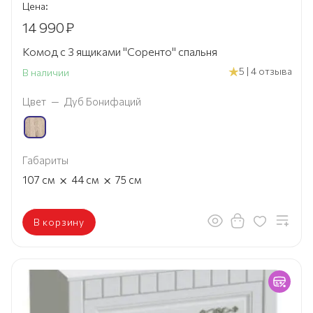
Цена:
14 990
₽
Комод с 3 ящиками "Соренто" спальня
5 | 4 отзыва
В наличии
Цвет
—
Дуб Бонифаций
Габариты
×
×
107
см
44
см
75
см
В корзину