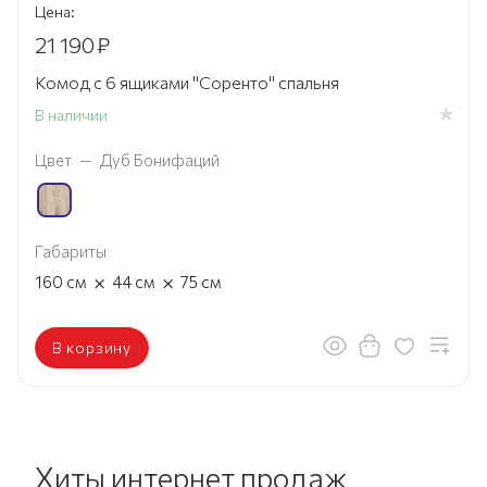
Цена:
21 190
₽
Комод с 6 ящиками "Соренто" спальня
В наличии
Цвет
—
Дуб Бонифаций
Габариты
×
×
160
см
44
см
75
см
В корзину
Хиты интернет продаж