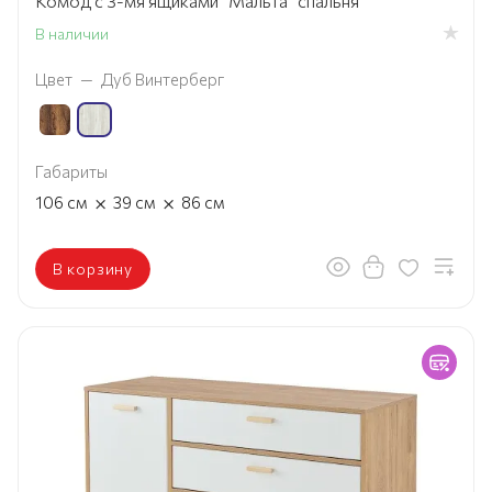
Комод с 3-мя ящиками "Мальта" спальня
В наличии
Цвет
—
Дуб Винтерберг
Габариты
×
×
106
см
39
см
86
см
В корзину