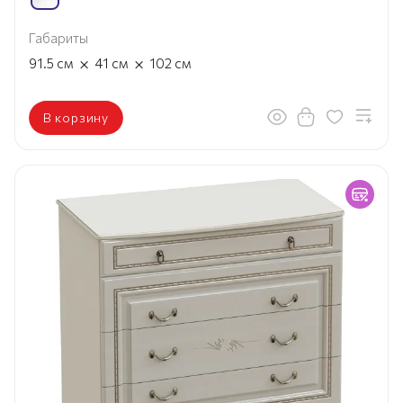
Габариты
×
×
91.5
см
41
см
102
см
В корзину