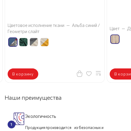
а
Цветовое исполнение ткани
—
Альба синий /
Цвет
—
Д
Геометри слайт
В корзину
В корзи
Наши преимущества
Экологичность
Продукция производится из безопасных и