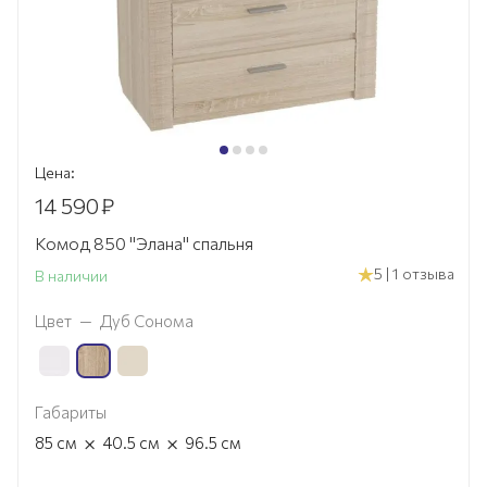
Цена:
14 590
₽
Комод 850 "Элана" спальня
5 | 1 отзыва
В наличии
Цвет
—
Дуб Сонома
Габариты
×
×
85
см
40.5
см
96.5
см