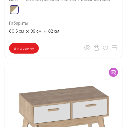
Габариты
×
×
80.5
см
39
см
82
см
В корзину