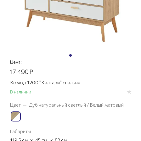
Цена:
17 490
₽
Комод 1200 "Калгари" спальня
В наличии
Цвет
—
Дуб натуральный светлый / Белый матовый
Габариты
×
×
119.5
см
45
см
82
см