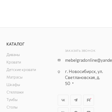
КАТАЛОГ
ЗАКАЗАТЬ ЗВОНОК
Диваны
mebelgradonline@yande
Кровати
Детские кровати
г. Новосибирск, ул.
Матрасы
Светлановская, д.
50
Шкафы
г. Новосибирск, пл.
Стеллажи
Маркса, д. 6/1
Тумбы
г. Новосибирск, ул.
Столы
Толмачёвская 35,