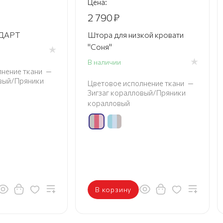
Цена:
2 790
₽
НДАРТ
Штора для низкой кровати
"Соня"
В наличии
нение ткани
—
овый/Пряники
Цветовое исполнение ткани
—
Зигзаг коралловый/Пряники
коралловый
В корзину