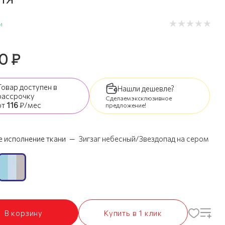
и
90
₽
Товар доступен
в
Нашли дешевле?
рассрочку
Сделаем эксклюзивное
от
116
₽/мес
предложение!
 исполнение ткани
—
Зигзаг небесный/Звездопад на сером
В корзину
Купить в 1 клик