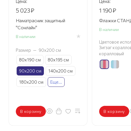
Цена:
Цена:
5 023
₽
1 190
₽
Наматрасник защитный
Флажки СТА
"Сонлайн"
В наличии
В наличии
Цветовое испол
Зигзаг коралл
Размер
—
90х200 см
коралловый
80х190 см
80х195 см
90х200 см
140х200 см
180х200 см
Еще...
В корзину
В корзину